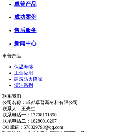
卓普产品
成功案例
售后服务
新闻中心
卓普产品
保温海绵
工业应用
建筑防火降噪
清洁系列
联系我们
公司名称：成都卓普新材料有限公司
联系人：王先生
联系电话一：13708191890
联系电话二：18280010207
QQ邮箱：578329798@qq.com